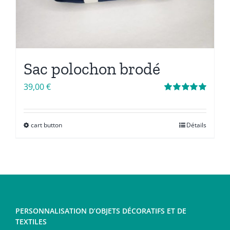
Sac polochon brodé
39,00
€
Note
5.00
sur
5
cart button
Détails
Ce
produit
a
plusieurs
variations.
Les
PERSONNALISATION D’OBJETS DÉCORATIFS ET DE
options
TEXTILES
peuvent