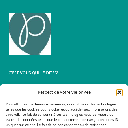
être
choisies
sur
la
page
du
produit
C’EST VOUS QUI LE DITES!
Respect de votre vie privée
Conditions générales de vente
Mentions légales
Pour offrir les meilleures expériences, nous utilisons des technologies
telles que les cookies pour stocker et/ou accéder aux informations des
appareils. Le fait de consentir à ces technologies nous permettra de
traiter des données telles que le comportement de navigation ou les ID
uniques sur ce site. Le fait de ne pas consentir ou de retirer son