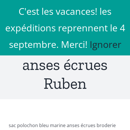
Passer
C'est les vacances! les
au
Aller à...
contenu
expéditions reprennent le 4
Bleu marine
septembre. Merci!
Ignorer
anses écrues
Ruben
sac polochon bleu marine anses écrues broderie