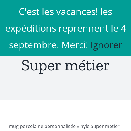
Passer
C'est les vacances! les
au
Aller à...
contenu
expéditions reprennent le 4
septembre. Merci!
Ignorer
Super métier
mug porcelaine personnalisée vinyle Super métier