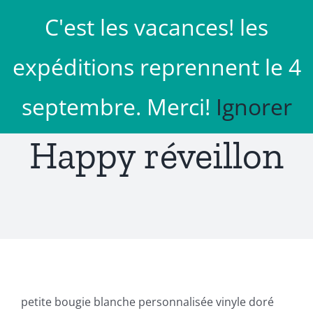
Passer
C'est les vacances! les
au
Aller à...
contenu
expéditions reprennent le 4
septembre. Merci!
Ignorer
Happy réveillon
petite bougie blanche personnalisée vinyle doré