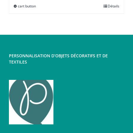
cart button
Détails
Ce
produit
a
plusieurs
variations.
Les
PERSONNALISATION D’OBJETS DÉCORATIFS ET DE
options
TEXTILES
peuvent
être
choisies
sur
la
page
du
produit