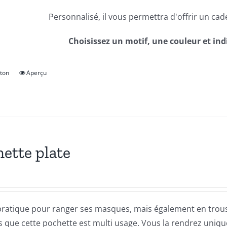
Personnalisé, il vous permettra d'offrir un cade
Choisissez un motif, une couleur et ind
tton
Aperçu
Ce
produit
a
plusieurs
variations.
Les
ette plate
options
peuvent
être
choisies
ratique pour ranger ses masques, mais également en trousse
sur
 que cette pochette est multi usage. Vous la rendrez unique