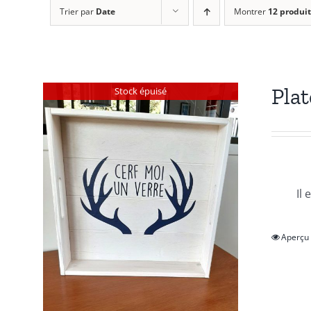
Trier par
Date
Montrer
12 produit
Plat
Stock épuisé
Il
Aperçu