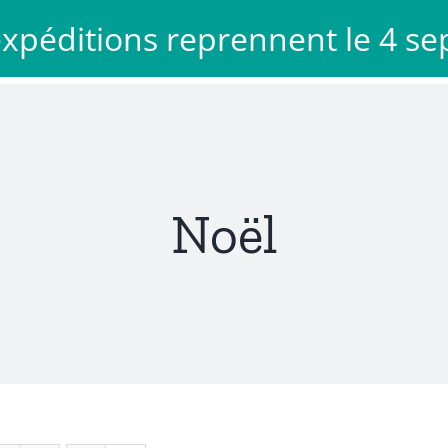
 expéditions reprennent le 4 s
Décoration
Voyage
Mode
Mon com
Noël