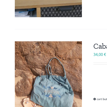
Caba
34,00
€
cart bu