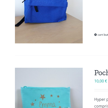
cart bu
Poch
10,00
€
Hyper p
compris