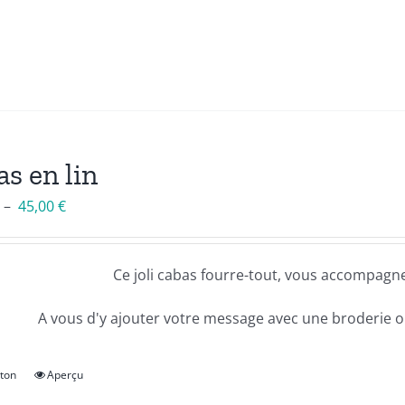
s en lin
Plage
–
45,00
€
de
prix :
Ce joli cabas fourre-tout, vous accompagne
34,00 €
à
A vous d'y ajouter votre message avec une broderie ou
45,00 €
tton
Aperçu
Ce
produit