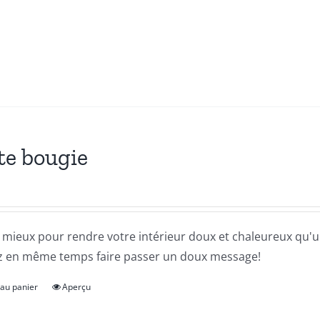
a
plusieurs
variations.
Les
options
peuvent
être
te bougie
choisies
sur
la
page
 mieux pour rendre votre intérieur doux et chaleureux qu'
du
z en même temps faire passer un doux message!
produit
 au panier
Aperçu