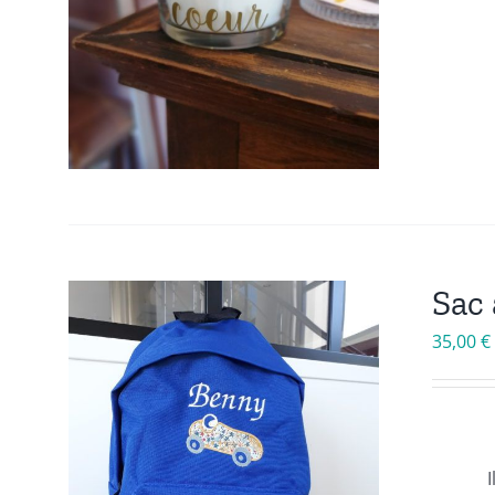
Sac 
35,00
€