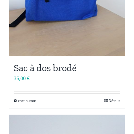
Sac à dos brodé
35,00
€
cart button
Détails
Ce
produit
a
plusieurs