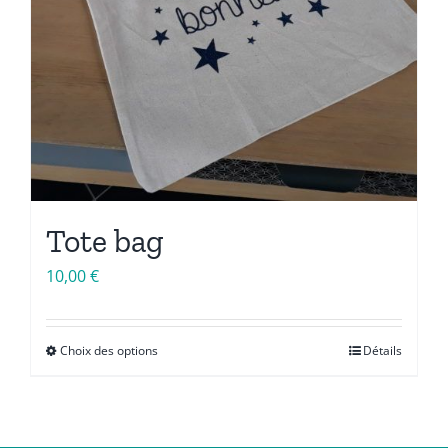
Tote bag
10,00
€
Choix des options
Détails
Ce
produit
a
plusieurs