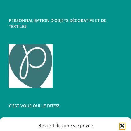
variations.
Les
PERSONNALISATION D’OBJETS DÉCORATIFS ET DE
options
TEXTILES
peuvent
être
choisies
sur
la
page
du
produit
C’EST VOUS QUI LE DITES!
Respect de votre vie privée
Conditions générales de vente