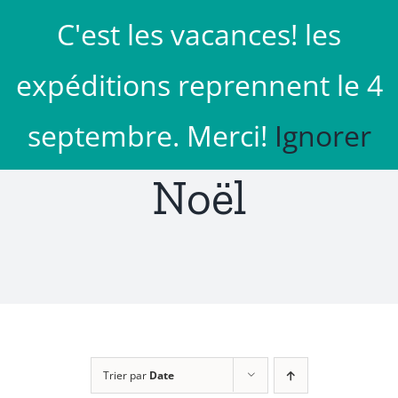
Passer
C'est les vacances! les
au
Aller à...
contenu
expéditions reprennent le 4
septembre. Merci!
Ignorer
Noël
Trier par
Date