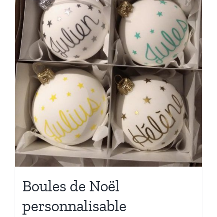
être
choisies
sur
la
page
du
produit
Boules de Noël
personnalisable