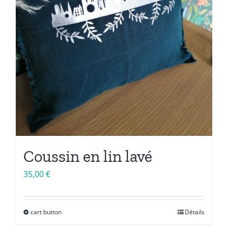
la
page
du
produit
Coussin en lin lavé
35,00
€
cart button
Détails
Ce