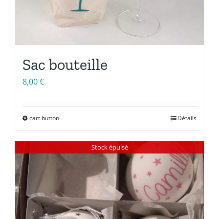
Sac bouteille
8,00
€
cart button
Détails
Ce
produit
a
Stock épuisé
plusieurs
variations.
Les
options
peuvent