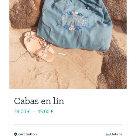
Cabas en lin
Plage
34,00
€
–
45,00
€
de
prix :
cart button
Détails
Ce