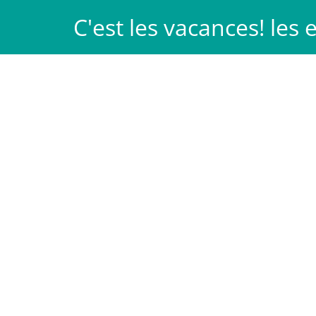
Passer
C'est les vacances! les
au
Les Patachons
Idée cadeau
contenu