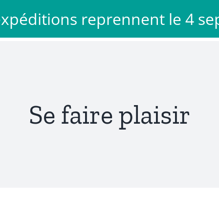
 expéditions reprennent le 4 s
Décoration
Voyage
Mode
Mon com
Se faire plaisir
Mug en