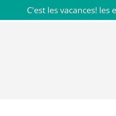
Passer
C'est les vacances! les
au
Les Patachons
Idée cadeau
contenu
eau en