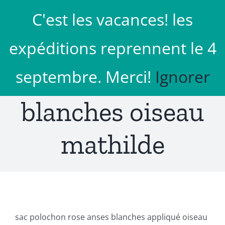
Passer
C'est les vacances! les
au
Aller à...
contenu
expéditions reprennent le 4
rose anses
septembre. Merci!
Ignorer
blanches oiseau
mathilde
sac polochon rose anses blanches appliqué oiseau