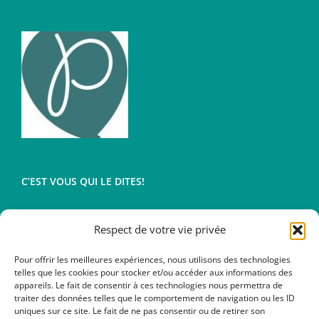
être
choisies
sur
la
page
du
produit
C’EST VOUS QUI LE DITES!
Respect de votre vie privée
Conditions générales de vente
Mentions légales
Pour offrir les meilleures expériences, nous utilisons des technologies
telles que les cookies pour stocker et/ou accéder aux informations des
appareils. Le fait de consentir à ces technologies nous permettra de
traiter des données telles que le comportement de navigation ou les ID
uniques sur ce site. Le fait de ne pas consentir ou de retirer son