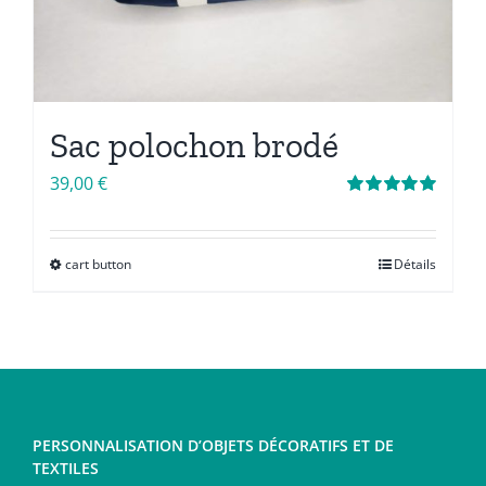
Sac polochon brodé
39,00
€
Note
5.00
sur
5
cart button
Détails
Ce
produit
a
plusieurs
variations.
Les
PERSONNALISATION D’OBJETS DÉCORATIFS ET DE
options
TEXTILES
peuvent