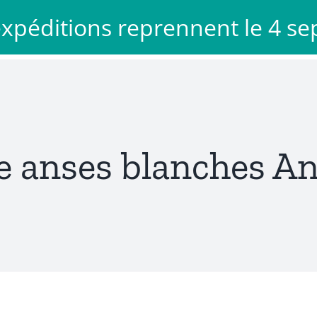
 expéditions reprennent le 4 s
Décoration
Voyage
Mode
Mon com
 anses blanches A