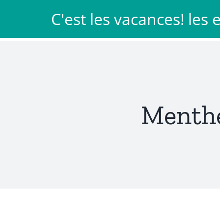
Passer
C'est les vacances! les
au
Les Patachons
Idée cadeau
contenu
Menthe