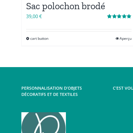
Sac polochon brodé
39,00
€
Note
5.00
sur
5
cart button
Aperçu
Ce
produit
a
plusieurs
variations.
Les
PERSONNALISATION D’OBJETS
C’EST VOU
options
DÉCORATIFS ET DE TEXTILES
peuvent
être
choisies
sur
la