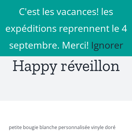
Passer
C'est les vacances! les
au
Aller à...
contenu
expéditions reprennent le 4
septembre. Merci!
Ignorer
Happy réveillon
petite bougie blanche personnalisée vinyle doré